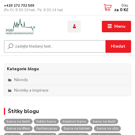
0
ks
+420 272 732 500
za
0 Kč
(Po-Čt: 8.30-16 hod., Pá: 8.30-14 hod.
Menu
Hledat
Kategorie blogu
Návody
Novinky a inspirace
Štítky blogu
barva na textil
hobby barvy
kreativní barvy
barvy na textil
barva na dřevo
fashionspray
barva na kámen
barva na sklo