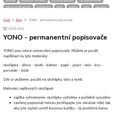
fashion
malování na textil
výtvarné potřeby
fashionshimmer
karva na keramiku
batikování
textil
batika
sada
aquapen
ilustrace
permanentní popisovač
Úvod
Blog
YONO - permanentní popisovače
19
.
03
.
2022
YONO - permanentní popisovače
YONO jsou velice univerzální popisovače. Můžete je použít
například na tyto materiály:
skořápka - dřevo - textil - kámen - papír - plast - sklo - kov -
porcelán - kůže.
Zde si ukážeme, použití na skořápky, sklo a textil.
Malování vajíčkových skořápek:
vajíčka vyfoukneme, skořápky vyčistíme a pořádně vysušíme
zavřený popisovač minutu protřepejte (viz obrázek níže) tak,
aby jste slyšeli uvnitř kovovou kuličku - ta promíchá barvu.