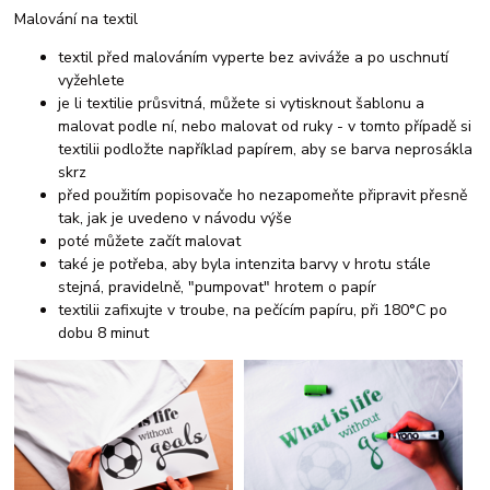
Malování na textil
textil před malováním vyperte bez aviváže a po uschnutí
vyžehlete
je li textilie průsvitná, můžete si vytisknout šablonu a
malovat podle ní, nebo malovat od ruky - v tomto případě si
textilii podložte například papírem, aby se barva neprosákla
skrz
před použitím popisovače ho nezapomeňte připravit přesně
tak, jak je uvedeno v návodu výše
poté můžete začít malovat
také je potřeba, aby byla intenzita barvy v hrotu stále
stejná, pravidelně, "pumpovat" hrotem o papír
textilii zafixujte v troube, na pečícím papíru, při 180°C po
dobu 8 minut