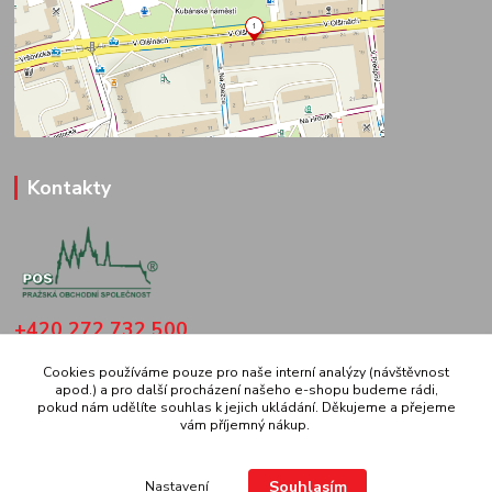
Kontakty
+420 272 732 500
(Po-Čt: 8.30-16 hod., Pá: 8.30-14 hod.
Cookies používáme pouze pro naše interní analýzy (návštěvnost
apod.) a pro další procházení našeho e-shopu budeme rádi,
pospraha@gmail.com
pokud nám udělíte souhlas k jejich ukládání. Děkujeme a přejeme
vám příjemný nákup.
Souhlasím
Nastavení