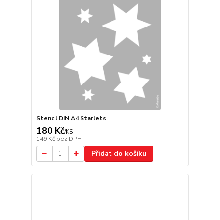
Stencil DIN A4 Starlets
180 Kč
/
KS
149 Kč
bez DPH
Přidat do košíku