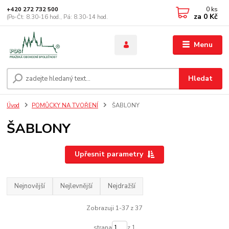
0
ks
+420 272 732 500
za
0 Kč
(Po-Čt: 8.30-16 hod., Pá: 8.30-14 hod.
Menu
Hledat
Úvod
POMŮCKY NA TVOŘENÍ
ŠABLONY
ŠABLONY
Upřesnit parametry
Nejnovější
Nejlevnější
Nejdražší
Zobrazuji 1-37 z 37
strana
z 1