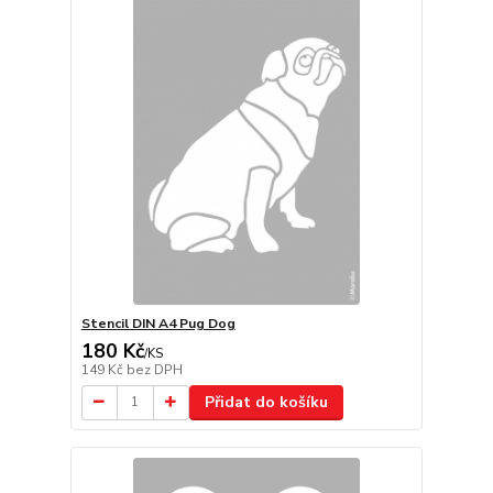
Stencil DIN A4 Pug Dog
180 Kč
/
KS
149 Kč
bez DPH
Přidat do košíku