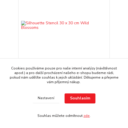
Cookies používáme pouze pro naše interní analýzy (návštěvnost
Silhouette Stencil 30 x 30 cm Wild Blossoms
apod.) a pro další procházení našeho e-shopu budeme rádi,
pokud nám udělíte souhlas k jejich ukládání. Děkujeme a přejeme
229 Kč
/
KS
vám příjemný nákup.
189 Kč
bez DPH
Přidat do košíku
Souhlasím
Nastavení
Souhlas můžete odmítnout
zde
.