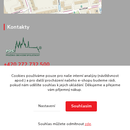
Kontakty
+420 272 732 500
(Po-Čt: 8.30-16 hod., Pá: 8.30-14 hod.
Cookies používáme pouze pro naše interní analýzy (návštěvnost
apod.) a pro další procházení našeho e-shopu budeme rádi,
pospraha@gmail.com
pokud nám udělíte souhlas k jejich ukládání. Děkujeme a přejeme
vám příjemný nákup.
Souhlasím
Nastavení
Pražská Obchodní Společnost spol. s r.o. | Všechna práva vyhrazena.
Souhlas můžete odmítnout
zde
.
Vytvořeno na
Eshop-rychle.cz