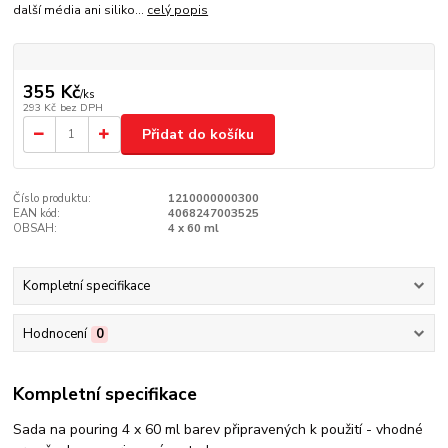
další média ani siliko...
celý popis
355 Kč
/
ks
293 Kč
bez DPH
Přidat do košíku
Číslo produktu:
1210000000300
EAN kód:
4068247003525
OBSAH:
4 x 60 ml
Kompletní specifikace
Hodnocení
0
Kompletní specifikace
Sada na pouring 4 x 60 ml barev připravených k použití - vhodné