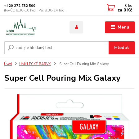
0
ks
+420 272 732 500
za
0 Kč
(Po-Čt: 8.30-16 hod., Pá: 8.30-14 hod.
Menu
Hledat
Úvod
UMĚLECKÉ BARVY
Super Cell Pouring Mix Galaxy
Super Cell Pouring Mix Galaxy