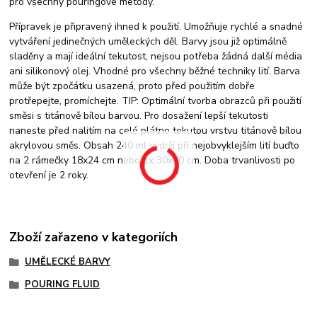
pro všechny pouringové metody.
Přípravek je připravený ihned k použití. Umožňuje rychlé a snadné
vytváření jedinečných uměleckých děl. Barvy jsou již optimálně
sladěny a mají ideální tekutost, nejsou potřeba žádná další média
ani silikonový olej. Vhodné pro všechny běžné techniky lití. Barva
může být zpočátku usazená, proto před použitím dobře
protřepejte, promíchejte. TIP: Optimální tvorba obrazců při použití
směsi s titánově bílou barvou. Pro dosažení lepší tekutosti
naneste před nalitím na celé plátno tekutou vrstvu titánově bílou
akrylovou směs. Obsah 240 ml vydrží při nejobvyklejším lití buďto
na 2 rámečky 18x24 cm nebo 1x 30x40 cm. Doba trvanlivosti po
otevření je 2 roky.
Zboží zařazeno v kategoriích
UMĚLECKÉ BARVY
POURING FLUID