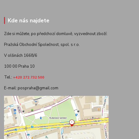
Kde nás najdete
Zde si můžete, po předchozí domluvě, vyzvednout zboží:
Pražská Obchodní Společnost, spol. s r.o.
V olšinách 1668/6
100 00 Praha 10
Tel.:
+420 272 732 500
E-mail: pospraha@gmail.com