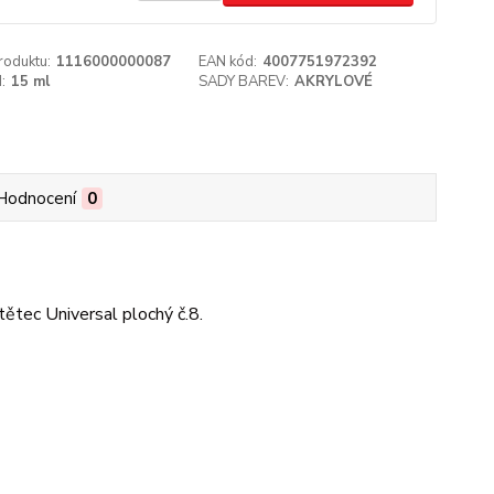
roduktu:
1116000000087
EAN kód:
4007751972392
:
15 ml
SADY BAREV:
AKRYLOVÉ
Hodnocení
0
ětec Universal plochý č.8.