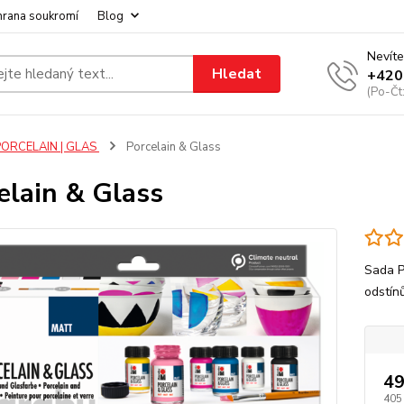
hrana soukromí
Blog
Nevíte
Hledat
+420
(Po-Čt
PORCELAIN | GLAS
Porcelain & Glass
elain & Glass
Sada P
odstín
49
405