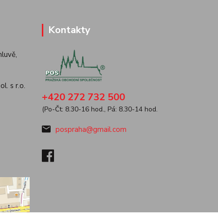
Kontakty
luvě,
. s r.o.
+420 272 732 500
(Po-Čt: 8.30-16 hod., Pá: 8.30-14 hod.
pospraha@gmail.com