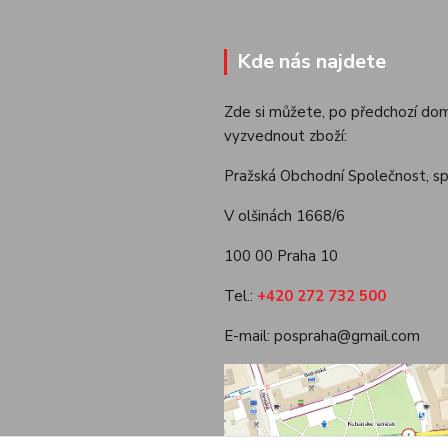
Kde nás najdete
Zde si můžete, po předchozí dom
vyzvednout zboží:
Pražská Obchodní Společnost, spol
V olšinách 1668/6
100 00 Praha 10
Tel.:
+420 272 732 500
E-mail: pospraha@gmail.com