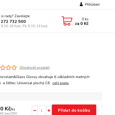
Přihlášení
 si rady? Zavolejte.
0
ks
 272 732 500
za
0 Kč
: 8.30-16 hod., Pá: 8.30-14 hod.
Ohodnotit produkt
orcelain&Glass Glossy obsahuje 6 základních matných
ů a štětec Universal plochý č.8.
celý popis
0 Kč
/
ks
Přidat do košíku
 Kč
bez DPH