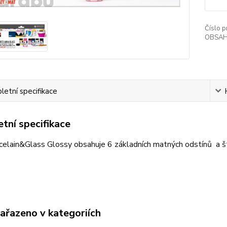
Číslo p
OBSAH
etní specifikace
tní specifikace
elain&Glass Glossy obsahuje 6 základních matných odstínů a št
zařazeno v kategoriích