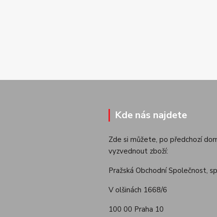
Kde nás najdete
Zde si můžete, po předchozí dom
vyzvednout zboží:
Pražská Obchodní Společnost, spol
V olšinách 1668/6
100 00 Praha 10