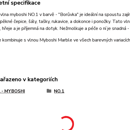
tní specifikace
vlna myboshi NO.1 v barvě - "Borůvka" je ideální na spoustu zaj
 pěkné čepice, šály, tašky, rukavice, a dokonce i ponožky. Tato v
, hřeje a je příjemná na dotyk. Nežmolkuje a péče o ní je snadná -
 kombinuje s vlnou Myboshi Marble ve všech barevných variacíc
zařazeno v kategoriích
 - MYBOSHI
NO.1