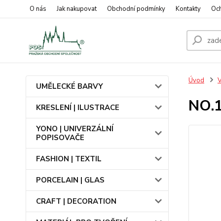
O nás
Jak nakupovat
Obchodní podmínky
Kontakty
Oc
Úvod
UMĚLECKÉ BARVY
NO.
KRESLENÍ | ILUSTRACE
YONO | UNIVERZÁLNÍ
POPISOVAČE
FASHION | TEXTIL
PORCELAIN | GLAS
CRAFT | DECORATION