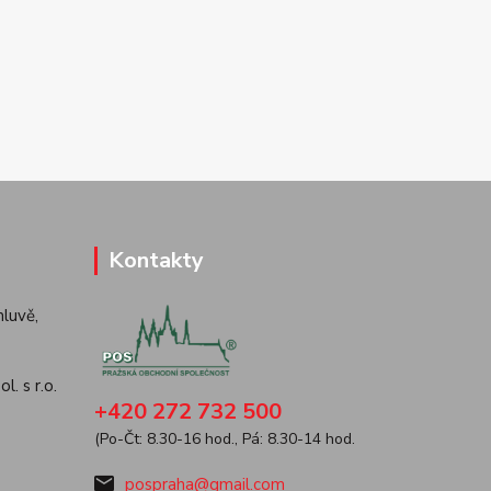
Kontakty
luvě,
. s r.o.
+420 272 732 500
(Po-Čt: 8.30-16 hod., Pá: 8.30-14 hod.
pospraha@gmail.com