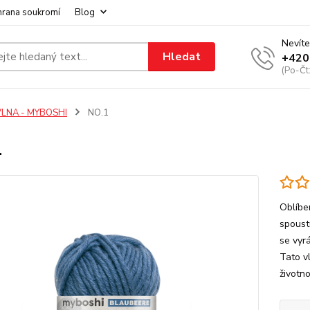
hrana soukromí
Blog
Nevíte
Hledat
+420
(Po-Čt
VLNA - MYBOSHI
NO.1
1
Oblíbe
spoust
se vyrá
Tato v
životno