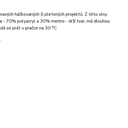
ímavých háčkovaných či pletených projektů. Z této vlny
lna - 70% polyacryl a 30% merino - drží tvar, má dlouhou
 dá se prát v pračce na 30 °C.
h.