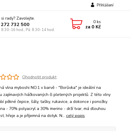
Přihlášení
 si rady? Zavolejte.
0
ks
 272 732 500
za
0 Kč
: 8.30-16 hod., Pá: 8.30-14 hod.
Ohodnotit produkt
ná vlna myboshi NO.1 v barvě - "Borůvka" je ideální na
u zajímavých háčkovaných či pletených projektů. Z této vlny
bí pěkné čepice, šály, tašky, rukavice, a dokonce i ponožky.
lna - 70% polyacryl a 30% merino - drží tvar, má dlouhou
st, hřeje a je příjemná na dotyk. N...
celý popis