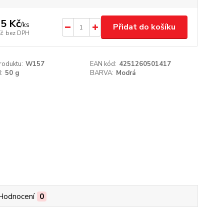
5 Kč
/
ks
Přidat do košíku
Kč
bez DPH
roduktu:
W157
EAN kód:
4251260501417
:
50 g
BARVA:
Modrá
Hodnocení
0