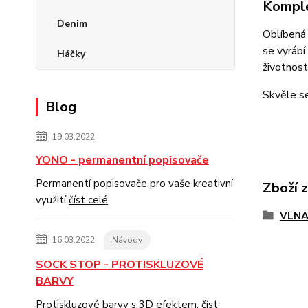
Komple
Denim
Oblíbená 
se vyrábí
Háčky
životnost
Skvěle se
Blog
19.03.2022
YONO - permanentní popisovače
Permanentí popisovače pro vaše kreativní
Zboží 
využití
číst celé
VLNA
16.03.2022
Návody
SOCK STOP - PROTISKLUZOVÉ
BARVY
Protiskluzové barvy s 3D efektem.
číst