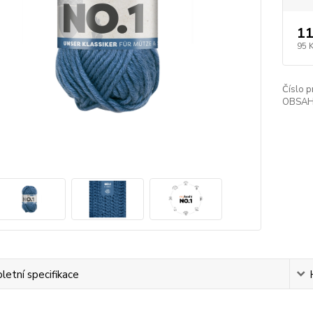
11
95 
Číslo p
OBSAH
etní specifikace