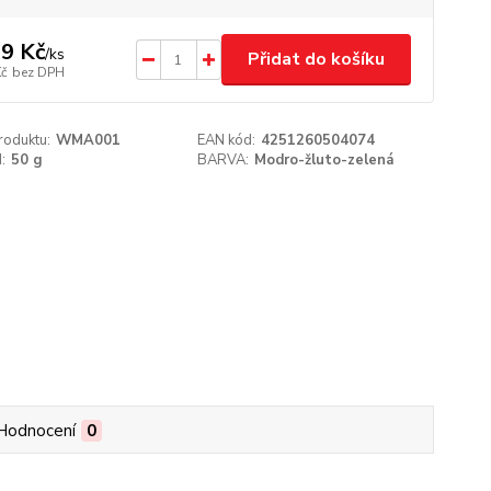
9 Kč
/
ks
Přidat do košíku
Kč
bez DPH
roduktu:
WMA001
EAN kód:
4251260504074
:
50 g
BARVA:
Modro-žluto-zelená
Hodnocení
0