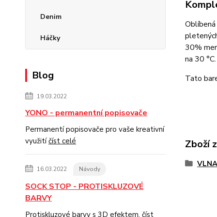
Komple
Denim
Oblíbená 
pletených
Háčky
30% merin
na 30 °C.
Blog
Tato bar
19.03.2022
YONO - permanentní popisovače
Permanentí popisovače pro vaše kreativní
využití
číst celé
Zboží 
VLNA
16.03.2022
Návody
SOCK STOP - PROTISKLUZOVÉ
BARVY
Protiskluzové barvy s 3D efektem.
číst