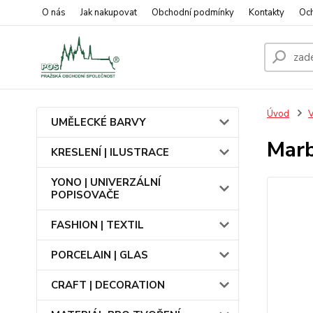
O nás
Jak nakupovat
Obchodní podmínky
Kontakty
Oc
Úvod
UMĚLECKÉ BARVY
Marb
KRESLENÍ | ILUSTRACE
YONO | UNIVERZÁLNÍ
POPISOVAČE
FASHION | TEXTIL
PORCELAIN | GLAS
CRAFT | DECORATION