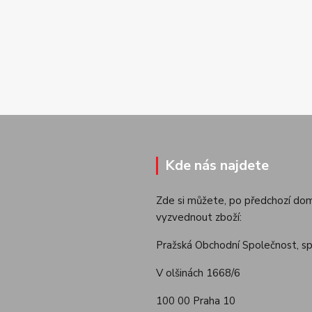
Kde nás najdete
Zde si můžete, po předchozí dom
vyzvednout zboží:
Pražská Obchodní Společnost, spol
V olšinách 1668/6
100 00 Praha 10