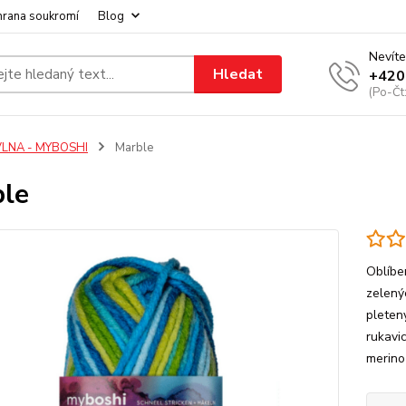
hrana soukromí
Blog
Nevíte
Hledat
+420
(Po-Čt
VLNA - MYBOSHI
Marble
le
Oblíbe
zelený
pletený
rukavi
merino 