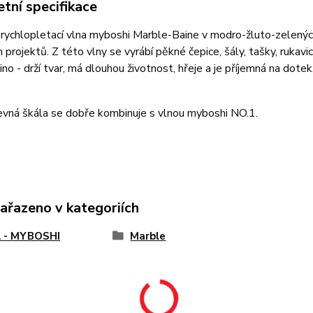
tní specifikace
rychlopletací vlna myboshi Marble-Baine v modro-žluto-zelených 
 projektů. Z této vlny se vyrábí pěkné čepice, šály, tašky, rukav
o - drží tvar, má dlouhou životnost, hřeje a je příjemná na dotek.
evná škála se dobře kombinuje s vlnou myboshi NO.1.
zařazeno v kategoriích
 - MYBOSHI
Marble