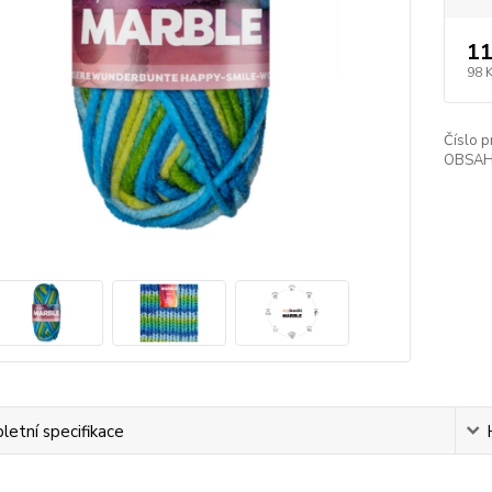
11
98 
Číslo p
OBSAH
etní specifikace