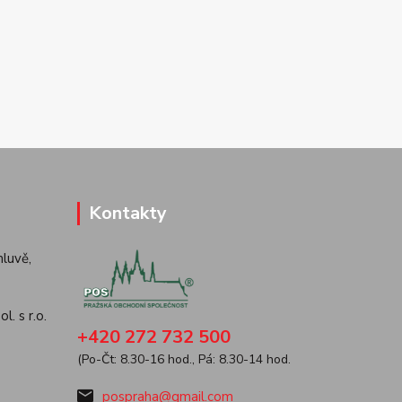
Kontakty
luvě,
. s r.o.
+420 272 732 500
(Po-Čt: 8.30-16 hod., Pá: 8.30-14 hod.
pospraha@gmail.com