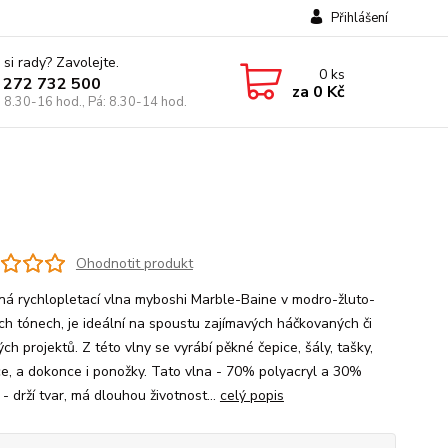
Přihlášení
 si rady? Zavolejte.
0
ks
 272 732 500
za
0 Kč
: 8.30-16 hod., Pá: 8.30-14 hod.
Ohodnotit produkt
ná rychlopletací vlna myboshi Marble-Baine v modro-žluto-
ch tónech, je ideální na spoustu zajímavých háčkovaných či
ch projektů. Z této vlny se vyrábí pěkné čepice, šály, tašky,
ce, a dokonce i ponožky. Tato vlna - 70% polyacryl a 30%
- drží tvar, má dlouhou životnost...
celý popis