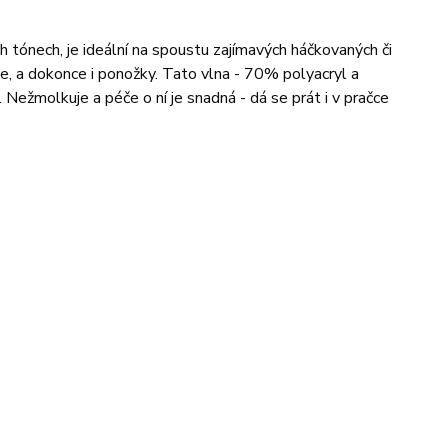
tónech, je ideální na spoustu zajímavých háčkovaných či
ice, a dokonce i ponožky. Tato vlna - 70% polyacryl a
 Nežmolkuje a péče o ní je snadná - dá se prát i v pračce