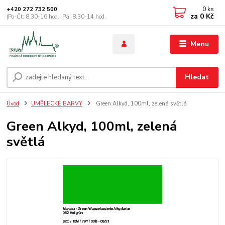
0
ks
+420 272 732 500
za
0 Kč
(Po-Čt: 8.30-16 hod., Pá: 8.30-14 hod.
Menu
Hledat
Úvod
UMĚLECKÉ BARVY
Green Alkyd, 100ml, zelená světlá
Green Alkyd, 100ml, zelená
světlá