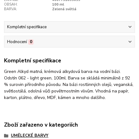
OBSAH:
100 ml
BARVA:
Zelená světlá
Kompletní specifikace
Hodnocení
0
Kompletní specifikace
Green Alkyd matná, krémová alkydová barva na vodní bázi.
Odstín 062 - light green, 100ml. Barva se skládá minimálně z 92
% surovin přírodního původu. Na bázi rostlinných olejů, veganská,
světlostálá, odolná vůči povětrnostním vlivům. Vhodná na papír,
karton, plátno, dřevo, MDF, kámen a mnoho dalšího.
Zboží zařazeno v kategoriích
UMĚLECKÉ BARVY