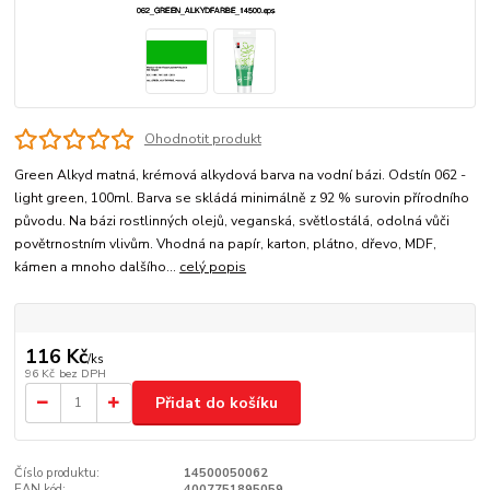
Ohodnotit produkt
Green Alkyd matná, krémová alkydová barva na vodní bázi. Odstín 062 -
light green, 100ml. Barva se skládá minimálně z 92 % surovin přírodního
původu. Na bázi rostlinných olejů, veganská, světlostálá, odolná vůči
povětrnostním vlivům. Vhodná na papír, karton, plátno, dřevo, MDF,
kámen a mnoho dalšího...
celý popis
116 Kč
/
ks
96 Kč
bez DPH
Přidat do košíku
Číslo produktu:
14500050062
EAN kód:
4007751895059