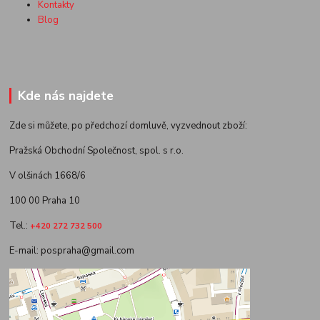
Kontakty
Blog
Kde nás najdete
Zde si můžete, po předchozí domluvě, vyzvednout zboží:
Pražská Obchodní Společnost, spol. s r.o.
V olšinách 1668/6
100 00 Praha 10
Tel.:
+420 272 732 500
E-mail: pospraha@gmail.com