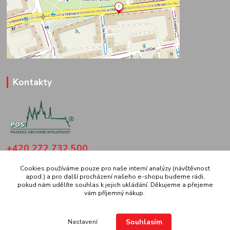
Kontakty
+420 272 732 500
(Po-Čt: 8.30-16 hod., Pá: 8.30-14 hod.
Cookies používáme pouze pro naše interní analýzy (návštěvnost
apod.) a pro další procházení našeho e-shopu budeme rádi,
pospraha@gmail.com
pokud nám udělíte souhlas k jejich ukládání. Děkujeme a přejeme
vám příjemný nákup.
Souhlasím
Nastavení