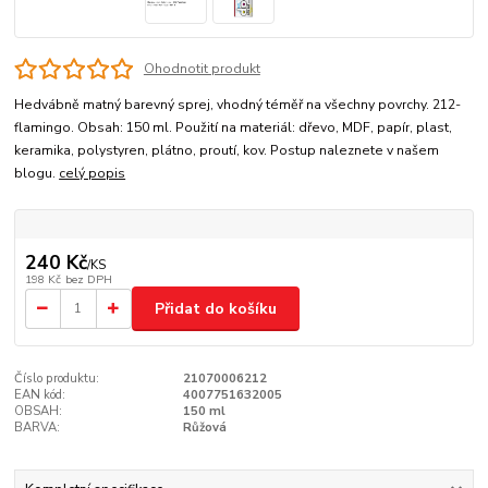
Ohodnotit produkt
Hedvábně matný barevný sprej, vhodný téměř na všechny povrchy. 212-
flamingo. Obsah: 150 ml. Použití na materiál: dřevo, MDF, papír, plast,
keramika, polystyren, plátno, proutí, kov. Postup naleznete v našem
blogu.
celý popis
240 Kč
/
KS
198 Kč
bez DPH
Přidat do košíku
Číslo produktu:
21070006212
EAN kód:
4007751632005
OBSAH:
150 ml
BARVA:
Růžová