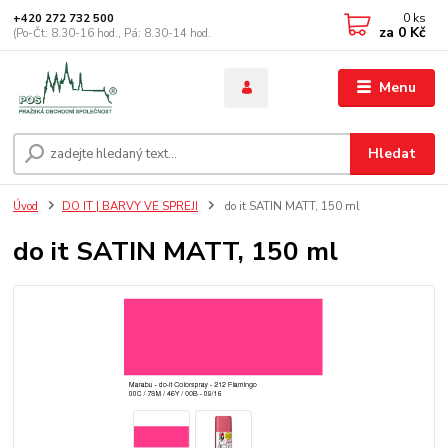
0
ks
+420 272 732 500
za
0 Kč
(Po-Čt: 8.30-16 hod., Pá: 8.30-14 hod.
Menu
Hledat
Úvod
DO IT | BARVY VE SPREJI
do it SATIN MATT, 150 ml
do it SATIN MATT, 150 ml