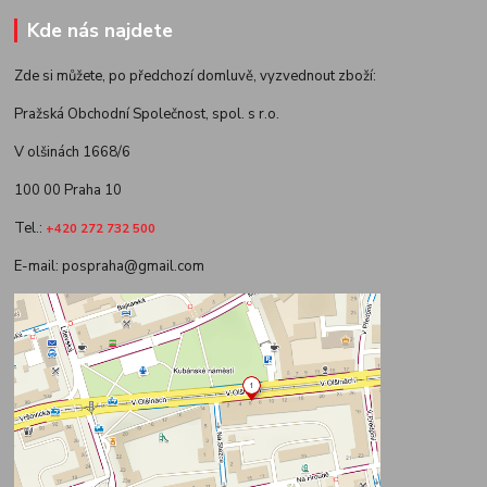
Kde nás najdete
Zde si můžete, po předchozí domluvě, vyzvednout zboží:
Pražská Obchodní Společnost, spol. s r.o.
V olšinách 1668/6
100 00 Praha 10
Tel.:
+420 272 732 500
E-mail: pospraha@gmail.com