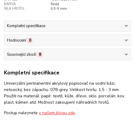
BARVA:
Šedá
SÍLA HROTU:
0,5-5 mm
Kompletní specifikace
Hodnocení
0
Související zboží
8
Kompletní specifikace
Univerzální permanentní akrylový popisovač na vodní bázi,
netoxický, bez zápachu. 078-grey. Velikost hrotu: 1,5 - 3 mm.
Použití na materiál: papír, textil, kůže, dřevo, sklo, porcelán, kov,
plast, kámen atd. Možnost zakoupení náhradních hrotů.
Postup naleznete
v našem blogu zde
.