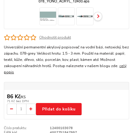
Ohodnotit produkt
Univerzální permanentní akrylový popisovač na vodní bázi, netoxický, bez
zápachu. 078-grey. Velikost hrotu: 1,5 - 3 mm. Použití na materiál: papír,
textil, kůže, dřevo, sklo, porcelán, kov, plast, kámen atd. Možnost
zakoupení náhradních hrotů. Postup naleznete v našem blogu zde.
celý
popis
86 Kč
/
KS
71 Kč
bez DPH
Přidat do košíku
Číslo produktu:
12400103078
EAN kód:
4007751847997