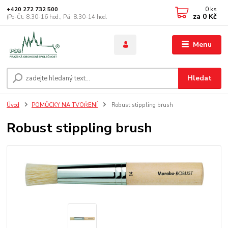
0
ks
+420 272 732 500
za
0 Kč
(Po-Čt: 8.30-16 hod., Pá: 8.30-14 hod.
Menu
Hledat
Úvod
POMŮCKY NA TVOŘENÍ
Robust stippling brush
Robust stippling brush