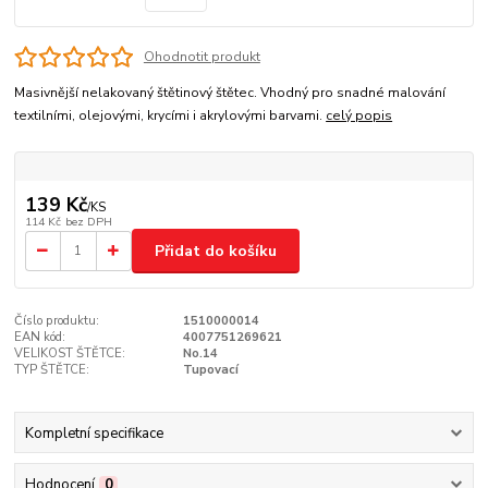
Ohodnotit produkt
Masivnější nelakovaný štětinový štětec. Vhodný pro snadné malování
textilními, olejovými, krycími i akrylovými barvami.
celý popis
139 Kč
/
KS
114 Kč
bez DPH
Přidat do košíku
Číslo produktu:
1510000014
EAN kód:
4007751269621
VELIKOST ŠTĚTCE:
No.14
TYP ŠTĚTCE:
Tupovací
Kompletní specifikace
Hodnocení
0