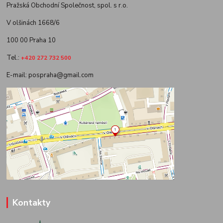
Pražská Obchodní Společnost, spol. s r.o.
V olšinách 1668/6
100 00 Praha 10
Tel.:
+420 272 732 500
E-mail: pospraha@gmail.com
Kontakty