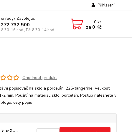
Přihlášení
 si rady? Zavolejte.
0
ks
 272 732 500
za
0 Kč
: 8.30-16 hod., Pá: 8.30-14 hod.
Ohodnotit produkt
zální popisovač na sklo a porcelán. 225-tangerine. Velikost
1-2 mm. Použití na materiál: sklo, porcelán. Postup naleznete v
 blogu.
celý popis
7 Kč