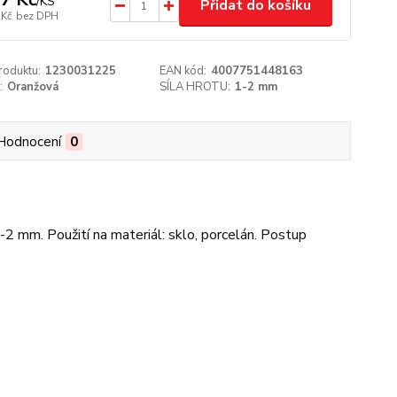
/
KS
Přidat do košíku
 Kč
bez DPH
roduktu:
1230031225
EAN kód:
4007751448163
:
Oranžová
SÍLA HROTU:
1-2 mm
Hodnocení
0
-2 mm. Použití na materiál: sklo, porcelán. Postup