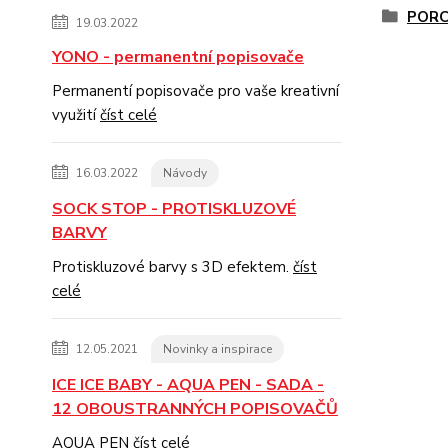
PORC
19.03.2022
YONO - permanentní popisovače
Permanentí popisovače pro vaše kreativní
využití
číst celé
16.03.2022
Návody
SOCK STOP - PROTISKLUZOVÉ
BARVY
Protiskluzové barvy s 3D efektem.
číst
celé
12.05.2021
Novinky a inspirace
ICE ICE BABY - AQUA PEN - SADA -
12 OBOUSTRANNÝCH POPISOVAČŮ
AQUA PEN
číst celé