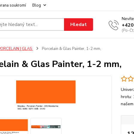
hrana soukromí
Blog
Nevíte
Hledat
+420
(Po-Čt
PORCELAIN | GLAS
Porcelain & Glas Painter, 1-2 mm,
elain & Glas Painter, 1-2 mm,
Univer
hrotu: 
našem
12