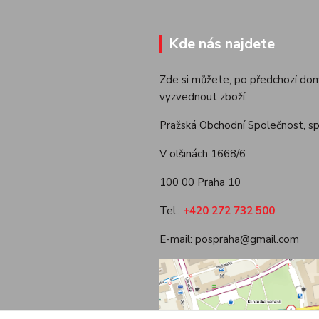
Kde nás najdete
Zde si můžete, po předchozí dom
vyzvednout zboží:
Pražská Obchodní Společnost, spol
V olšinách 1668/6
100 00 Praha 10
Tel.:
+420 272 732 500
E-mail: pospraha@gmail.com