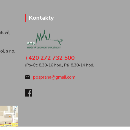
Kontakty
luvě,
. s r.o.
+420 272 732 500
(Po-Čt: 8.30-16 hod., Pá: 8.30-14 hod.
pospraha@gmail.com