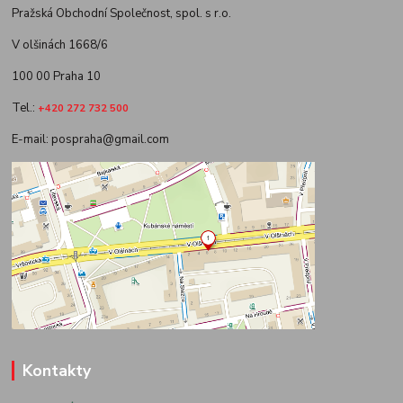
Pražská Obchodní Společnost, spol. s r.o.
V olšinách 1668/6
100 00 Praha 10
Tel.:
+420 272 732 500
E-mail: pospraha@gmail.com
Kontakty