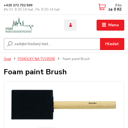
0
ks
+420 272 732 500
za
0 Kč
(Po-Čt: 8.30-16 hod., Pá: 8.30-14 hod.
Menu
Hledat
Úvod
POMŮCKY NA TVOŘENÍ
Foam paint Brush
Foam paint Brush