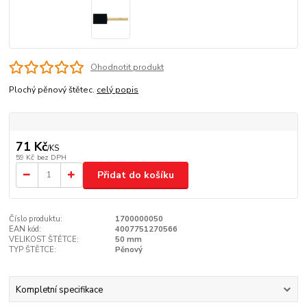
Ohodnotit produkt
Plochý pěnový štětec.
celý popis
71 Kč
/
KS
59 Kč
bez DPH
Přidat do košíku
Číslo produktu:
1700000050
EAN kód:
4007751270566
VELIKOST ŠTĚTCE:
50 mm
TYP ŠTĚTCE:
Pěnový
Kompletní specifikace