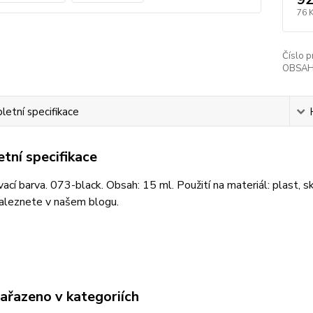
76 
Číslo p
OBSAH
etní specifikace
tní specifikace
cí barva. 073-black. Obsah: 15 ml. Použití na materiál: plast, sk
aleznete v našem blogu.
zařazeno v kategoriích