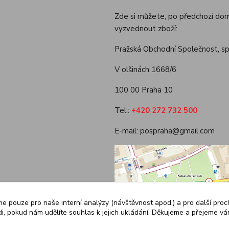
Zde si můžete, po předchozí dom
vyzvednout zboží:
Pražská Obchodní Společnost, spol
V olšinách 1668/6
100 00 Praha 10
Tel.:
+420 272 732 500
E-mail: pospraha@gmail.com
e pouze pro naše interní analýzy (návštěvnost apod.) a pro další pro
, pokud nám udělíte souhlas k jejich ukládání. Děkujeme a přejeme v