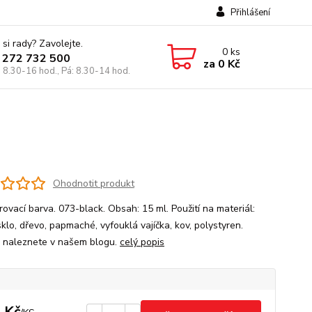
Přihlášení
 si rady? Zavolejte.
0
ks
 272 732 500
za
0 Kč
: 8.30-16 hod., Pá: 8.30-14 hod.
Ohodnotit produkt
ovací barva. 073-black. Obsah: 15 ml. Použití na materiál:
sklo, dřevo, papmaché, vyfouklá vajíčka, kov, polystyren.
 naleznete v našem blogu.
celý popis
 Kč