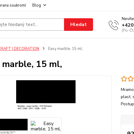
hrana soukromí
Blog
Nevíte
Hledat
+420
(Po-Čt
CRAFT | DECORATION
Easy marble, 15 ml,
 marble, 15 ml,
Mramor
plast, 
Postup
92