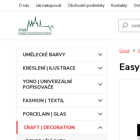
O nás
Jak nakupovat
Obchodní podmínky
Kontakty
Oc
Úvod
UMĚLECKÉ BARVY
Easy
KRESLENÍ | ILUSTRACE
YONO | UNIVERZÁLNÍ
POPISOVAČE
FASHION | TEXTIL
PORCELAIN | GLAS
CRAFT | DECORATION