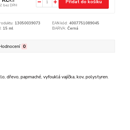
/
KS
Přidat do košíku
Kč
bez DPH
roduktu:
13050039073
EAN kód:
4007751089045
:
15 ml
BARVA:
Černá
Hodnocení
0
lo, dřevo, papmaché, vyfouklá vajíčka, kov, polystyren.