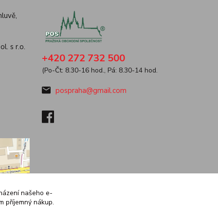
luvě,
. s r.o.
+420 272 732 500
(Po-Čt: 8.30-16 hod., Pá: 8.30-14 hod.
pospraha@gmail.com
cházení našeho e-
ám příjemný nákup.