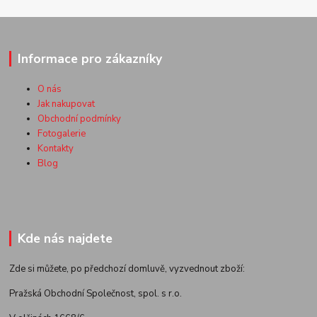
Informace pro zákazníky
O nás
Jak nakupovat
Obchodní podmínky
Fotogalerie
Kontakty
Blog
Kde nás najdete
Zde si můžete, po předchozí domluvě, vyzvednout zboží:
Pražská Obchodní Společnost, spol. s r.o.