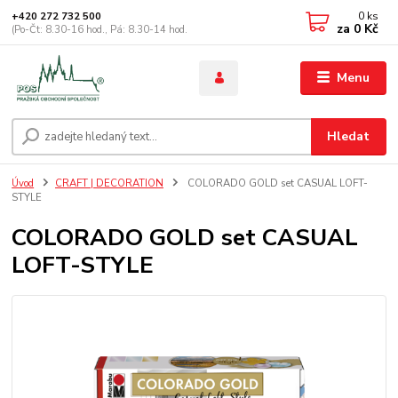
0
ks
+420 272 732 500
za
0 Kč
(Po-Čt: 8.30-16 hod., Pá: 8.30-14 hod.
Menu
Hledat
Úvod
CRAFT | DECORATION
COLORADO GOLD set CASUAL LOFT-
STYLE
COLORADO GOLD set CASUAL
LOFT-STYLE