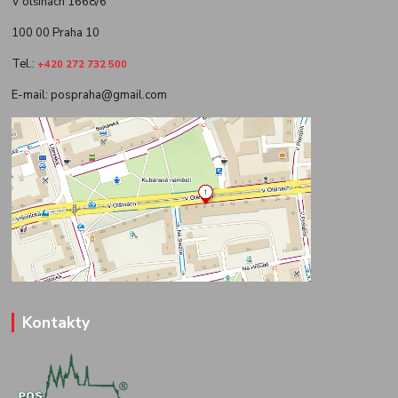
V olšinách 1668/6
100 00 Praha 10
Tel.:
+420 272 732 500
E-mail: pospraha@gmail.com
Kontakty