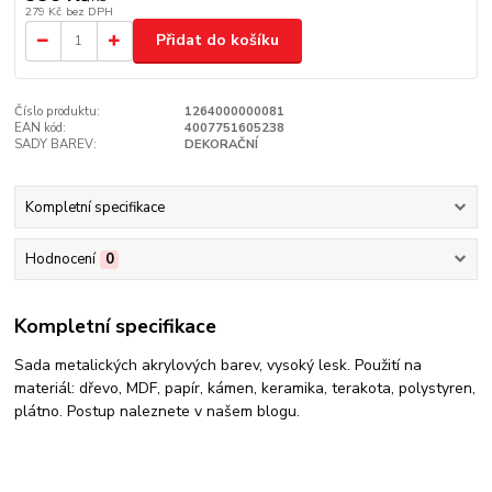
279 Kč
bez DPH
Přidat do košíku
Číslo produktu:
1264000000081
EAN kód:
4007751605238
SADY BAREV:
DEKORAČNÍ
Kompletní specifikace
Hodnocení
0
Kompletní specifikace
Sada metalických akrylových barev, vysoký lesk. Použití na
materiál: dřevo, MDF, papír, kámen, keramika, terakota, polystyren,
plátno. Postup naleznete v našem blogu.