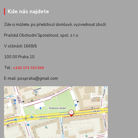
Kde nás najdete
Zde si můžete, po předchozí domluvě, vyzvednout zboží:
Pražská Obchodní Společnost, spol. s r.o.
V olšinách 1668/6
100 00 Praha 10
Tel.:
+420 272 732 500
E-mail: pospraha@gmail.com