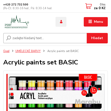
0
ks
+420 272 732 500
za
0 Kč
(Po-Čt: 8.30-16 hod., Pá: 8.30-14 hod.
Menu
Hledat
Úvod
UMĚLECKÉ BARVY
Acrylic paints set BASIC
Acrylic paints set BASIC