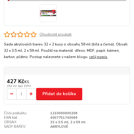
Ohodnotit produkt
Sada akrylových barev, 32 + 2 kusy o obsahu 59 ml (bílá a černá). Obsah:
32 x 3,5 ml, 2 x 59 ml. Použití na materiál: dřevo, MDF, papír, kámen,
karton, plátno. Postup naleznete v našem blogu.
celý popis
427 Kč
/
KS
353 Kč
bez DPH
Přidat do košíku
Číslo produktu:
1210000000208
EAN kód:
4007751740069
OBSAH:
32 x 3,5 ml, 2 x 59 ml
SADY BAREV:
AKRYLOVÉ