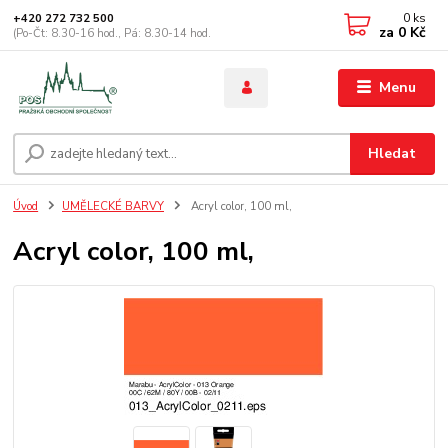
0
ks
+420 272 732 500
za
0 Kč
(Po-Čt: 8.30-16 hod., Pá: 8.30-14 hod.
Menu
Hledat
Úvod
UMĚLECKÉ BARVY
Acryl color, 100 ml,
Acryl color, 100 ml,