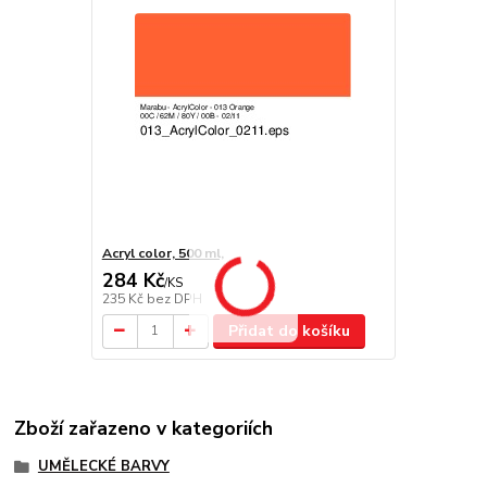
Acryl color, 500 ml,
284 Kč
/
KS
235 Kč
bez DPH
Přidat do košíku
Zboží zařazeno v kategoriích
UMĚLECKÉ BARVY