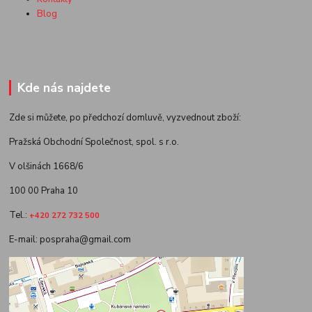
Blog
Kde nás najdete
Zde si můžete, po předchozí domluvě, vyzvednout zboží:
Pražská Obchodní Společnost, spol. s r.o.
V olšinách 1668/6
100 00 Praha 10
Tel.:
+420 272 732 500
E-mail: pospraha@gmail.com