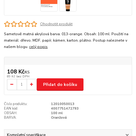
Ohodnotit produkt
Sametově matná akrylová barva. 013-orange. Obsah: 100 ml. Použití na
materiál: dřevo, MDF, papír, kámen, karton, plátno. Postup naleznete v
našem blogu.
celý popis
108 Kč
/
KS
89 Kč
bez DPH
Přidat do košíku
Číslo produktu:
12010050013
EAN kód:
4007751472793
OBSAH:
100 ml
BARVA:
Oranžová
Kompletní specifikace