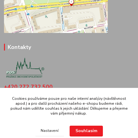
Kontakty
+420 272 732 500
(Po-Čt: 8.30-16 hod., Pá: 8.30-14 hod.
Cookies používáme pouze pro naše interní analýzy (návštěvnost
apod.) a pro další procházení našeho e-shopu budeme rádi,
pospraha@gmail.com
pokud nám udělíte souhlas k jejich ukládání. Děkujeme a přejeme
vám příjemný nákup.
Souhlasím
Nastavení