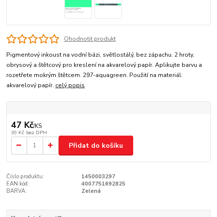
Ohodnotit produkt
Pigmentový inkoust na vodní bázi, světlostálý, bez zápachu. 2 hroty,
obrysový a štětcový pro kreslení na akvarelový papír. Aplikujte barvu a
rozetřete mokrým štětcem. 297-aquagreen. Použití na materiál:
akvarelový papír.
celý popis
47 Kč
/
KS
39 Kč
bez DPH
Přidat do košíku
Číslo produktu:
1450003297
EAN kód:
4007751692825
BARVA:
Zelená