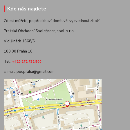
Kde nás najdete
Zde si můžete, po předchozí domluvě, vyzvednout zboží:
Pražská Obchodní Společnost, spol. s r.o.
V olšinách 1668/6
100 00 Praha 10
Tel.:
+420 272 732 500
E-mail: pospraha@gmail.com