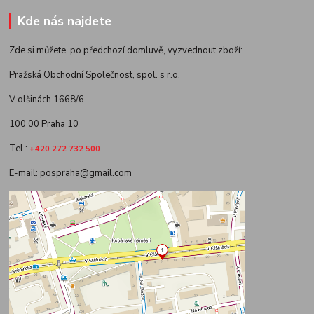
Kde nás najdete
Zde si můžete, po předchozí domluvě, vyzvednout zboží:
Pražská Obchodní Společnost, spol. s r.o.
V olšinách 1668/6
100 00 Praha 10
Tel.:
+420 272 732 500
E-mail: pospraha@gmail.com