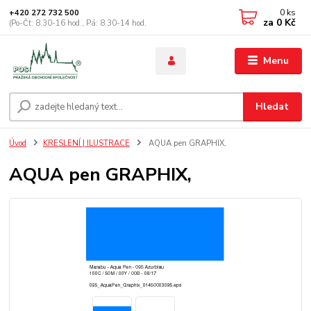
0
ks
+420 272 732 500
za
0 Kč
(Po-Čt: 8.30-16 hod., Pá: 8.30-14 hod.
Menu
Hledat
Úvod
KRESLENÍ | ILUSTRACE
AQUA pen GRAPHIX,
AQUA pen GRAPHIX,