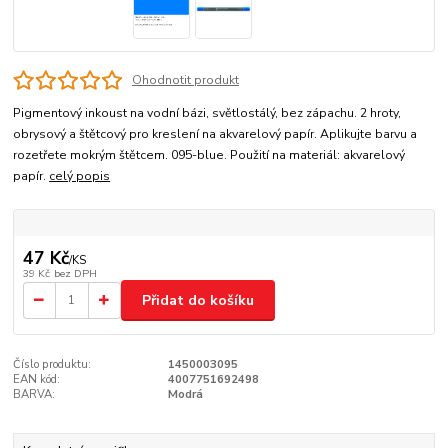
Ohodnotit produkt
Pigmentový inkoust na vodní bázi, světlostálý, bez zápachu. 2 hroty,
obrysový a štětcový pro kreslení na akvarelový papír. Aplikujte barvu a
rozetřete mokrým štětcem. 095-blue. Použití na materiál: akvarelový
papír.
celý popis
47 Kč
/
KS
39 Kč
bez DPH
Přidat do košíku
Číslo produktu:
1450003095
EAN kód:
4007751692498
BARVA:
Modrá